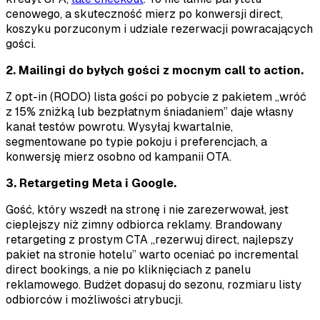
cenowego, a skuteczność mierz po konwersji direct,
koszyku porzuconym i udziale rezerwacji powracających
gości.
2. Mailingi do byłych gości z mocnym call to action.
Z opt-in (RODO) lista gości po pobycie z pakietem „wróć
z 15% zniżką lub bezpłatnym śniadaniem” daje własny
kanał testów powrotu. Wysyłaj kwartalnie,
segmentowane po typie pokoju i preferencjach, a
konwersję mierz osobno od kampanii OTA.
3. Retargeting Meta i Google.
Gość, który wszedł na stronę i nie zarezerwował, jest
cieplejszy niż zimny odbiorca reklamy. Brandowany
retargeting z prostym CTA „rezerwuj direct, najlepszy
pakiet na stronie hotelu” warto oceniać po incremental
direct bookings, a nie po kliknięciach z panelu
reklamowego. Budżet dopasuj do sezonu, rozmiaru listy
odbiorców i możliwości atrybucji.