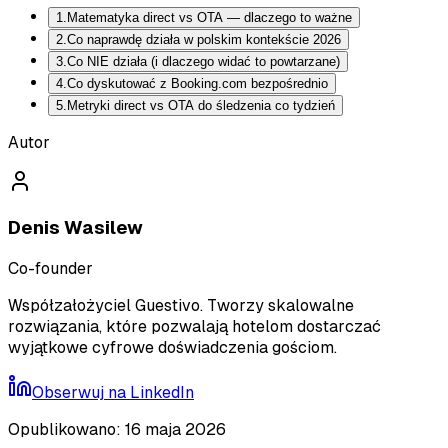
1
.
Matematyka direct vs OTA — dlaczego to ważne
2
.
Co naprawdę działa w polskim kontekście 2026
3
.
Co NIE działa (i dlaczego widać to powtarzane)
4
.
Co dyskutować z Booking.com bezpośrednio
5
.
Metryki direct vs OTA do śledzenia co tydzień
Autor
Denis Wasilew
Co-founder
Współzałożyciel Guestivo. Tworzy skalowalne
rozwiązania, które pozwalają hotelom dostarczać
wyjątkowe cyfrowe doświadczenia gościom.
Obserwuj na
LinkedIn
Opublikowano
:
16 maja 2026