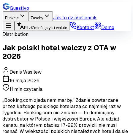
Guestivo
Jak to działa
Cennik
Funkcje
Zasoby
Kontakt
Demo
PL
zł
Zmień język i walutę
Distribution
Jak polski hotel walczy z OTA w
2026
Denis Wasilew
16 maja 2026
11
min czytania
„Booking.com zjada nam marżę.” Zdanie powtarzane
przez każdego polskiego hotelarza co najmniej raz w
tygodniu. Booking.com nie zniknie — to dominujący
dystrybutor w Polsce i większości Europy. Ale udział
kanału, na którym płacisz 17-22% prowizji, nie musi
rosnąć. W większości polskich niezależnych hoteli da się