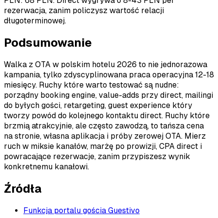
PLN: 68 PLN. Direct wygrywa o 8-43 PLN per
rezerwacja, zanim policzysz wartość relacji
długoterminowej.
Podsumowanie
Walka z OTA w polskim hotelu 2026 to nie jednorazowa
kampania, tylko zdyscyplinowana praca operacyjna 12-18
miesięcy. Ruchy które warto testować są nudne:
porządny booking engine, value-adds przy direct, mailingi
do byłych gości, retargeting, guest experience który
tworzy powód do kolejnego kontaktu direct. Ruchy które
brzmią atrakcyjnie, ale często zawodzą, to tańsza cena
na stronie, własna aplikacja i próby zerowej OTA. Mierz
ruch w miksie kanałów, marżę po prowizji, CPA direct i
powracające rezerwacje, zanim przypiszesz wynik
konkretnemu kanałowi.
Źródła
Funkcja portalu gościa Guestivo