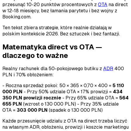
przesunąć 10-20 punktów procentowych z
OTA
na direct
w 12-18 miesięcy, bez łamania parytetu i bez wojny z
Booking.com.
Ten tekst zbiera strategie, które realnie działają w
polskim kontekście 2026. Bez sztuczek i bez fantazji.
Matematyka direct vs OTA —
dlaczego to ważne
Realny rachunek dla 50-pokojowego butiku z
ADR
400
PLN i 70% obłożeniem:
- Roczna sprzedaż pokoi: 50 × 365 × 0,70 × 400 =
5 110
000 PLN
- Przy 50% udziale OTA × 17% prowizji =
434
350 PLN prowizji rocznie
- Przy 65% udziale OTA =
564
655 PLN
(wzrost o 130 000 PLN) - Przy 35% udziale
OTA =
303 000 PLN
(spadek o 130 000 PLN)
Każde przesunięcie udziału z OTA na direct trzeba liczyć
na własnym ADR, obłożeniu, prowizji i koszcie marketingu