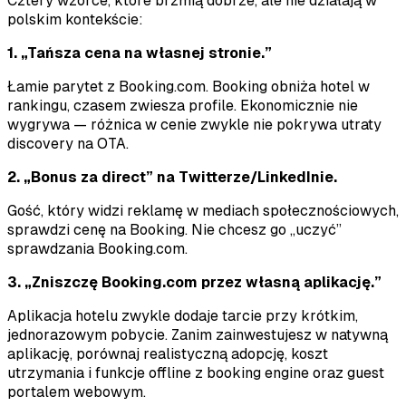
Cztery wzorce, które brzmią dobrze, ale nie działają w
polskim kontekście:
1. „Tańsza cena na własnej stronie.”
Łamie parytet z Booking.com. Booking obniża hotel w
rankingu, czasem zwiesza profile. Ekonomicznie nie
wygrywa — różnica w cenie zwykle nie pokrywa utraty
discovery na OTA.
2. „Bonus za direct” na Twitterze/LinkedInie.
Gość, który widzi reklamę w mediach społecznościowych,
sprawdzi cenę na Booking. Nie chcesz go „uczyć”
sprawdzania Booking.com.
3. „Zniszczę Booking.com przez własną aplikację.”
Aplikacja hotelu zwykle dodaje tarcie przy krótkim,
jednorazowym pobycie. Zanim zainwestujesz w natywną
aplikację, porównaj realistyczną adopcję, koszt
utrzymania i funkcje offline z booking engine oraz guest
portalem webowym.