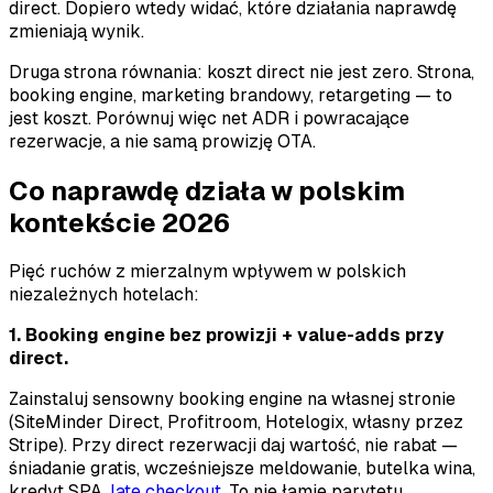
direct. Dopiero wtedy widać, które działania naprawdę
zmieniają wynik.
Druga strona równania: koszt direct nie jest zero. Strona,
booking engine, marketing brandowy, retargeting — to
jest koszt. Porównuj więc net ADR i powracające
rezerwacje, a nie samą prowizję OTA.
Co naprawdę działa w polskim
kontekście 2026
Pięć ruchów z mierzalnym wpływem w polskich
niezależnych hotelach:
1. Booking engine bez prowizji + value-adds przy
direct.
Zainstaluj sensowny booking engine na własnej stronie
(SiteMinder Direct, Profitroom, Hotelogix, własny przez
Stripe). Przy direct rezerwacji daj wartość, nie rabat —
śniadanie gratis, wcześniejsze meldowanie, butelka wina,
kredyt SPA,
late checkout
. To nie łamie parytetu