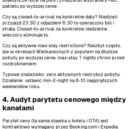
pojedyncze noce na piku i zmusza do wybrania 2-noc
pakietu po wyższej cenie.
Czy są closed-to-arrival na konkretne daty? Niedzieli
przyjazd 23:30 z odjazdem 6:30 to operacyjny ból i
strata. Closed-to-arrival na konkretne niedzielne
wieczory eliminuje to.
Czy są aktywne max-stay restrictions? Niezbyt często,
ale w okresach Wielkanocnych z popytem na dłuższe
pobyty po wyższej cenie, max-stay 7 nights chroni przed
rozdrobnieniem.
Typowe znalezisko: zero aktywnych restrykcji pobytu.
Działanie: ustawić min-2-night na 6-10 najgorętszych
weekendów roku.
4. Audyt parytetu cenowego między
kanałami
Parytet ceny (ta sama stawka u hotelu i OTA) jest
kontraktowo wymagany przez Booking.com i Expedia.