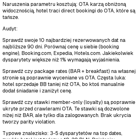
Naruszenia parametru kosztują: OTA karzą obniżoną
widocznością, hotel traci direct bookingi do OTA, które są
tańsze.
Audyt:
Sprawdź swoje 10 najbardziej rezerwowanych dat na
najbliższe 90 dni. Porównaj cenę u siebie (booking
engine), Booking.com, Expedia, Hotels.com. Jakiekolwiek
dysparytety większe niż 1% wymagają wyjaśnienia.
Sprawdź czy package rates (BAR + breakfast) na własnej
stronie są poprawnie wyceniane vs OTA. Częsta luka:
hotel sprzedaje BB taniej niż OTA, bo ktoś manualnie
dodał śniadanie i zaniżył cenę.
Sprawdź czy stawki member-only (loyalty) są poprawnie
ukryte przed crawlerami OTA. Te stawki są dozwolone
niżej niż BAR, ale tylko dla zalogowanych. Brak ukrycia
tworzy parity violation.
Typowe znalezisko: 3-5 dysparytetów na top dates,