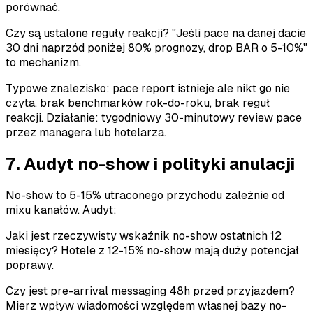
porównać.
Czy są ustalone reguły reakcji? "Jeśli pace na danej dacie
30 dni naprzód poniżej 80% prognozy, drop BAR o 5-10%"
to mechanizm.
Typowe znalezisko: pace report istnieje ale nikt go nie
czyta, brak benchmarków rok-do-roku, brak reguł
reakcji. Działanie: tygodniowy 30-minutowy review pace
przez managera lub hotelarza.
7. Audyt no-show i polityki anulacji
No-show to 5-15% utraconego przychodu zależnie od
mixu kanałów. Audyt:
Jaki jest rzeczywisty wskaźnik no-show ostatnich 12
miesięcy? Hotele z 12-15% no-show mają duży potencjał
poprawy.
Czy jest pre-arrival messaging 48h przed przyjazdem?
Mierz wpływ wiadomości względem własnej bazy no-