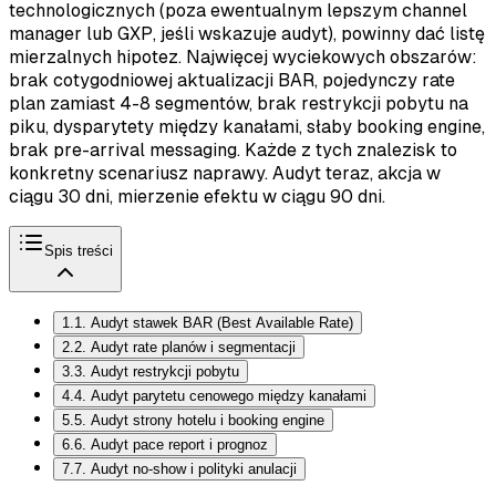
technologicznych (poza ewentualnym lepszym channel
manager lub GXP, jeśli wskazuje audyt), powinny dać listę
mierzalnych hipotez. Najwięcej wyciekowych obszarów:
brak cotygodniowej aktualizacji BAR, pojedynczy rate
plan zamiast 4-8 segmentów, brak restrykcji pobytu na
piku, dysparytety między kanałami, słaby booking engine,
brak pre-arrival messaging. Każde z tych znalezisk to
konkretny scenariusz naprawy. Audyt teraz, akcja w
ciągu 30 dni, mierzenie efektu w ciągu 90 dni.
Spis treści
1
.
1. Audyt stawek BAR (Best Available Rate)
2
.
2. Audyt rate planów i segmentacji
3
.
3. Audyt restrykcji pobytu
4
.
4. Audyt parytetu cenowego między kanałami
5
.
5. Audyt strony hotelu i booking engine
6
.
6. Audyt pace report i prognoz
7
.
7. Audyt no-show i polityki anulacji