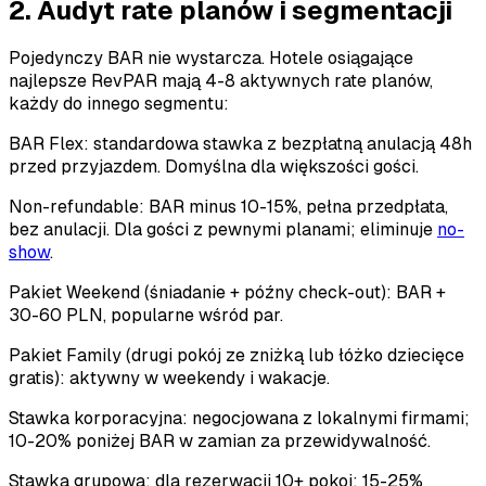
2. Audyt rate planów i segmentacji
Pojedynczy BAR nie wystarcza. Hotele osiągające
najlepsze RevPAR mają 4-8 aktywnych rate planów,
każdy do innego segmentu:
BAR Flex: standardowa stawka z bezpłatną anulacją 48h
przed przyjazdem. Domyślna dla większości gości.
Non-refundable: BAR minus 10-15%, pełna przedpłata,
bez anulacji. Dla gości z pewnymi planami; eliminuje
no-
show
.
Pakiet Weekend (śniadanie + późny check-out): BAR +
30-60 PLN, popularne wśród par.
Pakiet Family (drugi pokój ze zniżką lub łóżko dziecięce
gratis): aktywny w weekendy i wakacje.
Stawka korporacyjna: negocjowana z lokalnymi firmami;
10-20% poniżej BAR w zamian za przewidywalność.
Stawka grupowa: dla rezerwacji 10+ pokoi; 15-25%