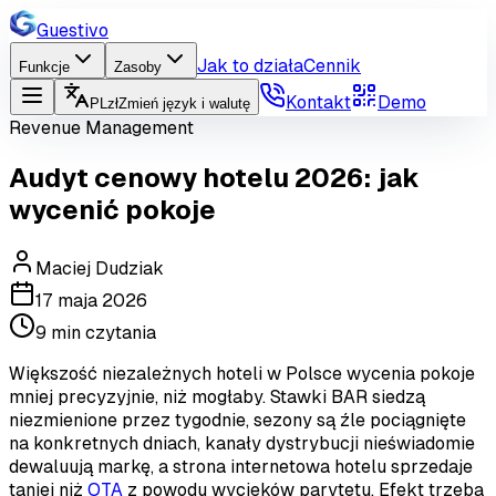
Guestivo
Jak to działa
Cennik
Funkcje
Zasoby
Kontakt
Demo
PL
zł
Zmień język i walutę
Revenue Management
Audyt cenowy hotelu 2026: jak
wycenić pokoje
Maciej Dudziak
17 maja 2026
9
min czytania
Większość niezależnych hoteli w Polsce wycenia pokoje
mniej precyzyjnie, niż mogłaby. Stawki BAR siedzą
niezmienione przez tygodnie, sezony są źle pociągnięte
na konkretnych dniach, kanały dystrybucji nieświadomie
dewaluują markę, a strona internetowa hotelu sprzedaje
taniej niż
OTA
z powodu wycieków parytetu. Efekt trzeba